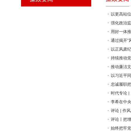
以更高站
强化政治监
用好一体
通过揭开"
以正风肃
持续推动
推动廉洁
以习近平
忠诚履职
时代专论 
李希在中央
评论 | 
评论丨把
始终把牢党